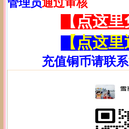
管理员
通过审核
【点这里
【点这里
充值铜币请联系管