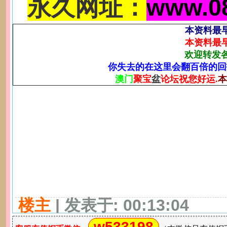
永久网址：
www.0
本资料最
本资料最
欢迎转发
你失去的在这里会翻百倍的回
澳门
聚宝
盆
论坛祝您好运.
本
楼主
| 发表于: 00:13:04
w533198