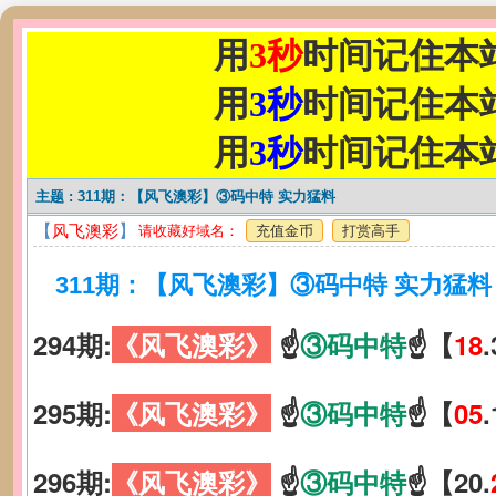
用
3秒
时间记住本
用
3秒
时间记住本
用
3秒
时间记住本
主题 :
311期：【风飞澳彩】③码中特 实力猛料
【
风飞澳彩
】
请收藏好域名：
充值金币
打赏高手
311期：【风飞澳彩】③码中特 实力猛料
294期:
《风飞澳彩》
☝️
③码中特
☝️【
18
295期:
《风飞澳彩》
☝️
③码中特
☝️【
05
296期:
《风飞澳彩》
☝️
③码中特
☝️【20.