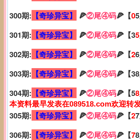
300期:
【奇珍异宝】
🍕
②尾④码
🍕【
0
5
301期:
【奇珍异宝】
🍕
②尾④码
🍕【3
5
302期:
【奇珍异宝】
🍕
②尾④码
🍕【
2
303期:
【奇珍异宝】
🍕
②尾④码
🍕【38
304期:
【奇珍异宝】
🍕
②尾④码
🍕【5
8
本资料最早发表在089518.com欢迎转
305期:
【奇珍异宝】
🍕
②尾④码
🍕【
2
7
306期:
【奇珍异宝】
🍕
②尾④码
🍕【
7