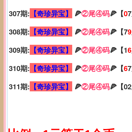
307期:
【奇珍异宝】
🍕
②尾④码
🍕【
0
7
308期:
【奇珍异宝】
🍕
②尾④码
🍕【7
9
309期:
【奇珍异宝】
🍕
②尾④码
🍕【1
6
310期:
【奇珍异宝】
🍕
②尾④码
🍕【
6
311期:
【奇珍异宝】
🍕
②尾④码
🍕【02