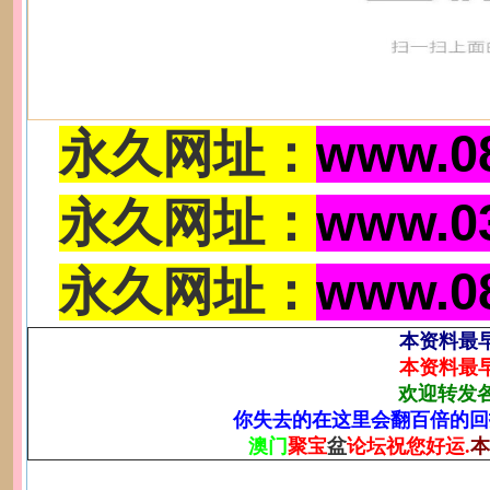
永久网址：
www.0
永久网址：
www.0
永久网址：
www.0
本资料最
本资料最
欢迎转发
你失去的在这里会翻百倍的回
澳门
聚宝
盆
论坛祝您好运.
本