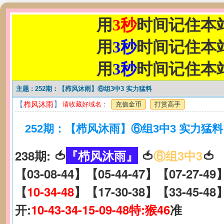
用
3秒
时间记住本
用
3秒
时间记住本
用
3秒
时间记住本
主题 :
252期：【栉风沐雨】⑥组3中3 实力猛料
【
栉风沐雨
】
请收藏好域名：
充值金币
打赏高手
252期：【栉风沐雨】⑥组3中3 实力猛料
238期: 🍅
『栉风沐雨』
🍅
⑥组3中3
🍅
【03-08-44】【05-44-47】【07-27-49
【
10-34-48
】【17-30-38】【33-45-48
开:
10-43-34-15-09-48特:猴46
准