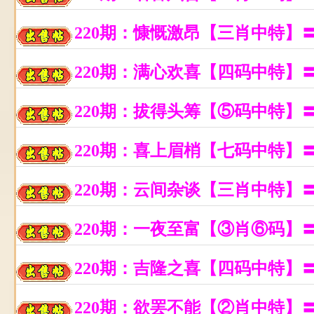
220期：慷慨激昂【三肖中特】
220期：满心欢喜【四码中特】
220期：拔得头筹【⑤码中特】
220期：喜上眉梢【七码中特】
220期：云间杂谈【三肖中特】
220期：一夜至富【③肖⑥码】
220期：吉隆之喜【四码中特】
220期：欲罢不能【②肖中特】