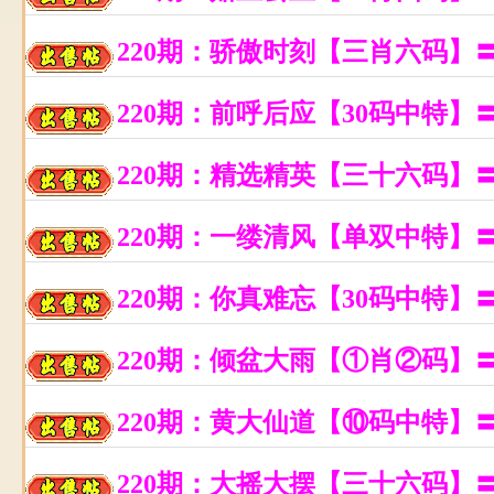
220期：骄傲时刻【三肖六码】
220期：前呼后应【30码中特】
220期：精选精英【三十六码】
220期：一缕清风【单双中特】
220期：你真难忘【30码中特】
220期：倾盆大雨【①肖②码】
220期：黄大仙道【⑩码中特】
220期：大摇大摆【三十六码】