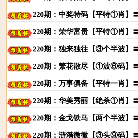
220期：中奖特码【平特①肖】
220期：荣华富贵【平特①肖】
220期：独来独往【③个半波】
220期：繁花散尽【①波⑥码】
220期：万事俱备【平特一肖】
220期：华美秀丽【绝杀①肖】
220期：金戈铁马【两个半波】
220期：涟漪微微【③头⑨码】