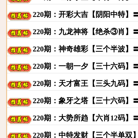
220期：开彩大吉【阴阳中特】
220期：九龙神将【绝杀③肖】
220期：神奇雄彩【三个半波】
220期：一朝一夕【三十六码】
220期：天才富王【三头九码】
220期：象牙之塔【三十六码】
220期：大势所趋【六肖12码】
220期：中特发财【三个半单双