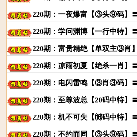
220期：一夜爆富【③头⑨码】
220期：学问渊博【一行中特】
220期：富贵精绝【单双主③肖
220期：凉雨初夏【绝杀一肖】
220期：电闪雷鸣【③肖③码】
220期：至尊波总【20码中特】
220期：机不可失【⒃码中特】
220期：不约而同【③头⑨码】