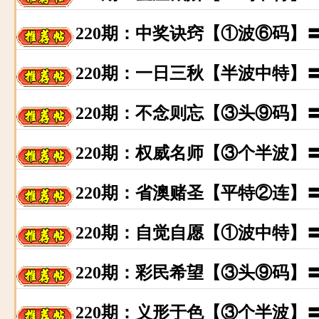
220期：中奖诀窍【①波⑥码】
220期：一日三秋【半波中特】
220期：不念则忘【③头⑨码】
220期：权威名师【③个半波】
220期：省澳赌圣【平特②连】
220期：自觉自愿【①波中特】
220期：彩民希望【③头⑨码】
220期：义形于色【③个半波】