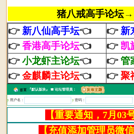
猪八戒高手论坛→
👉
新八仙高手坛
👈
👉
新
👉
香港高手论坛
👈
👉
凯
👉
小龙虾主论坛
👈
👉
管
👉
金麒麟主论坛
👈
👉
聚
『
默认版块
』 ☎ 论坛管理員：
y
用户名：
y
密码：
【重要通知，7月03号已
【充值添加管理员微信号：