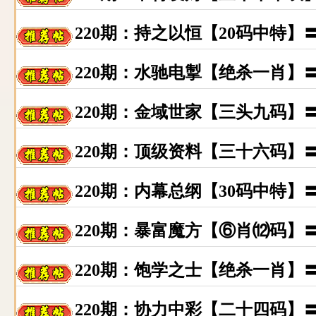
220期：持之以恒【20码中特】
220期：水驰电掣【绝杀一肖】
220期：金域世家【三头九码】
220期：顶级资料【三十六码】
220期：内幕总纲【30码中特】
220期：暴富魔方【⑥肖⑿码】
220期：饱学之士【绝杀一肖】
220期：协力中彩【二十四码】