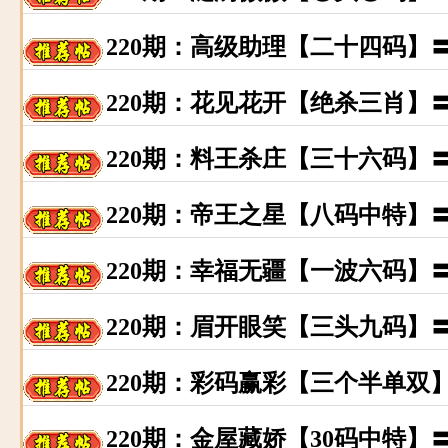
220期：高级助理【二十四码】
220期：花见花开【绝杀三肖】
220期：料王杀庄【三十六码】
220期：帝王之星【八码中特】
220期：幸福无疆【一波六码】
220期：眉开眼笑【三头九码】
220期：彩码赢彩【三个半单双
220期：金屋藏娇【30码中特】