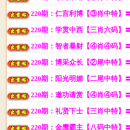
220期：仁言利博【③肖中特】
220期：学贯中西【三肖六码】
220期：智者暴财【④肖④码】
220期：博采众长【②尾中特】
220期：阳光明媚【二尾中特】
220期：邀功请赏【④肖④码】
220期：礼贤下士【三肖中特】
220期：金鹰霸主【八码中特】