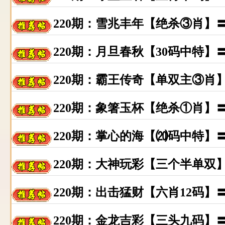
220期：雪兆丰年【绝杀③肖】
220期：月旦春秋【30码中特】
220期：霸王传奇【单双主③肖
220期：象箸玉杯【绝杀①肖】
220期：掌心的海【⒇码中特】
220期：大神玩彩【三个半单双
220期：出击猛财【六肖12码】
220期：金龙吉彩【三头九码】